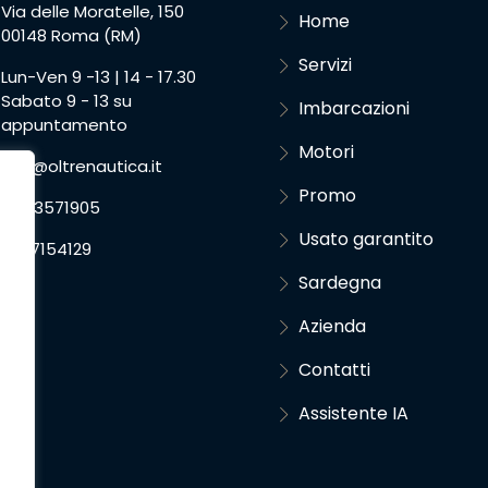
Via delle Moratelle, 150
Home
00148 Roma (RM)
Servizi
Lun-Ven 9 -13 | 14 - 17.30
Sabato 9 - 13 su
Imbarcazioni
appuntamento
Motori
info@oltrenautica.it
Promo
06.93571905
Usato garantito
351.7154129
Sardegna
Azienda
Contatti
Assistente IA