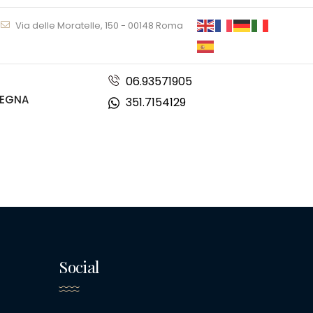
Via delle Moratelle, 150 - 00148 Roma
06.93571905
DEGNA
351.7154129
Social