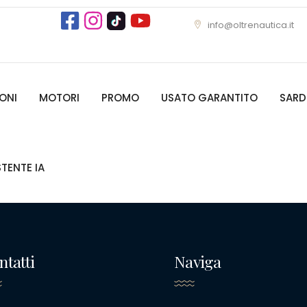
info@oltrenautica.it
ONI
MOTORI
PROMO
USATO GARANTITO
SAR
STENTE IA
ntatti
Naviga