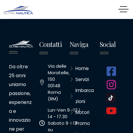
Contatti
Naviga
Social
Via delle
Da oltre
Home
Moratelle,
25 anni
150
Servizi
uniamo
00148
Imbarca
Roma
passione,
(RM)
zioni
esperienz
Lun-Ven 9 -13 |
a e
Motori
14 - 17.30
innovazio
Sabato 9 - 13
Promo
ne per
su